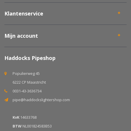
Klantenservice
Mijn account
Haddocks Pipeshop
Populierweg 45
6222 CP Maastricht
0031-43-3636734
pipe@haddockslightershop.com
KvK
14633768
BTW
NL001824583B53