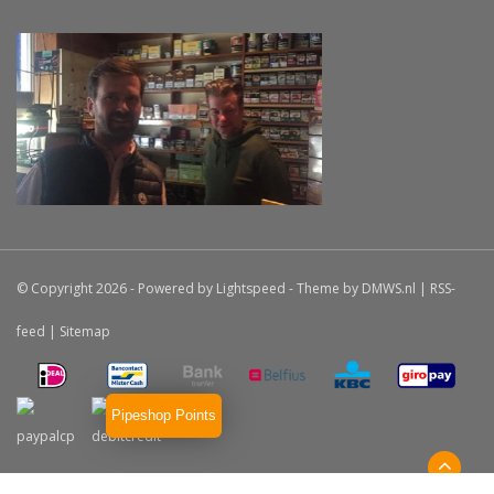
© Copyright 2026 - Powered by
Lightspeed
- Theme by
DMWS.nl
|
RSS-
feed
|
Sitemap
Pipeshop Points
Haddocks
9.5
/
10
-
19
beoordelingen op
Klanten Zeggen