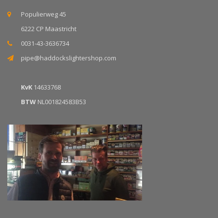
Populierweg 45
6222 CP Maastricht
0031-43-3636734
pipe@haddockslightershop.com
KvK
14633768
BTW
NL001824583B53