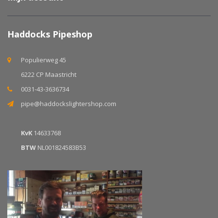
Haddocks Pipeshop
Populierweg 45
6222 CP Maastricht
0031-43-3636734
pipe@haddockslightershop.com
KvK
14633768
BTW
NL001824583B53