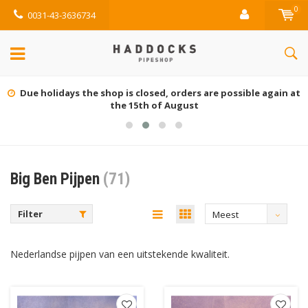
0
0031-43-3636734
closed, orders are possible again at
Grati
5th of August
Big Ben Pijpen
(71)
Filter
Meest
bekeken
Nederlandse pijpen van een uitstekende kwaliteit.