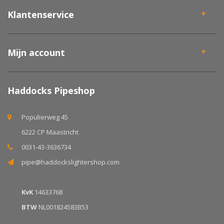
Klantenservice
Mijn account
Haddocks Pipeshop
Populierweg 45
6222 CP Maastricht
0031-43-3636734
pipe@haddockslightershop.com
KvK
14633768
BTW
NL001824583B53