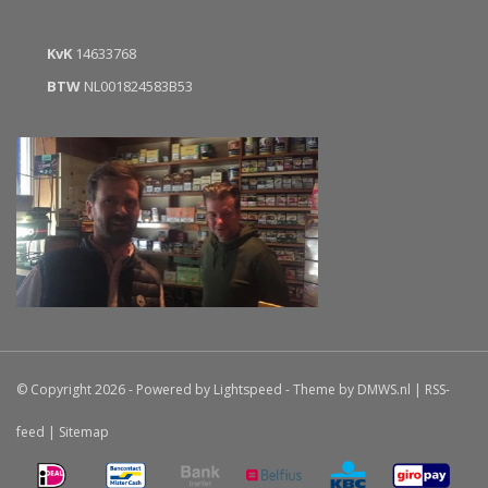
KvK
14633768
BTW
NL001824583B53
© Copyright 2026 - Powered by
Lightspeed
- Theme by
DMWS.nl
|
RSS-
feed
|
Sitemap