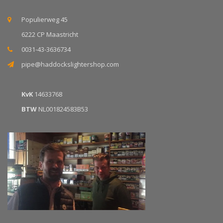
Populierweg 45
6222 CP Maastricht
0031-43-3636734
pipe@haddockslightershop.com
KvK
14633768
BTW
NL001824583B53