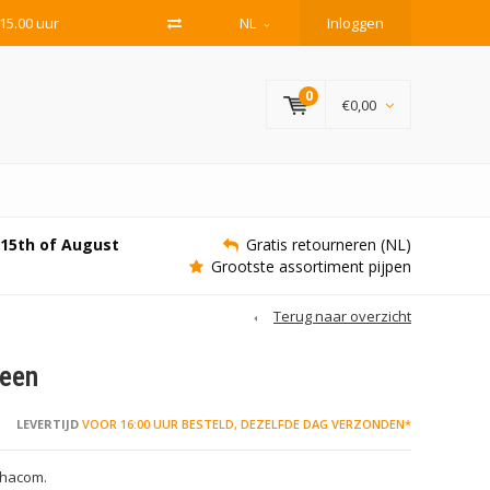
15.00 uur
NL
Inloggen
0
€0,00
e 15th of August
Gratis retourneren (NL)
Grootste assortiment pijpen
Terug naar overzicht
reen
LEVERTIJD
VOOR 16:00 UUR BESTELD, DEZELFDE DAG VERZONDEN*
Chacom.