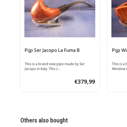
Pijp Ser Jacopo La Fuma B
Pijp W
This is a brand new pipe made by Ser
This is a
Jacopo in Italy. This c...
Winslow i
€379,99
Others also bought