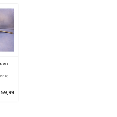
rden
briar,
159,99