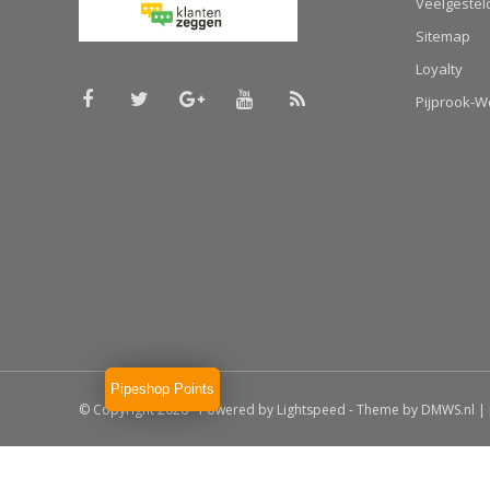
Veelgestel
Sitemap
Loyalty
Pijprook-
Pipeshop Points
© Copyright 2026 - Powered by
Lightspeed
- Theme by
DMWS.nl
|
Haddocks
9.5
/
10
-
19
beoordelingen op
Klanten Zeggen