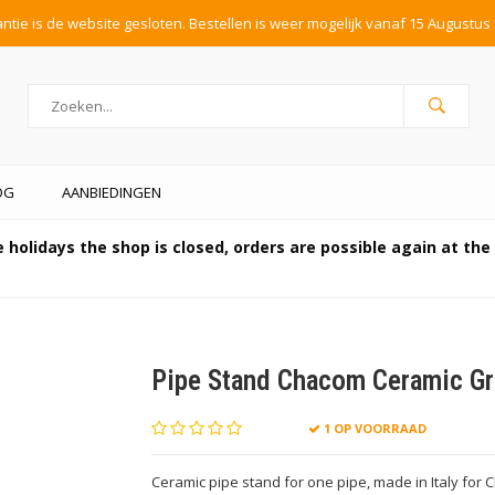
tie is de website gesloten. Bestellen is weer mogelijk vanaf 15 Augustus 
OG
AANBIEDINGEN
 holidays the shop is closed, orders are possible again at th
Pipe Stand Chacom Ceramic G
1 OP VOORRAAD
Ceramic pipe stand for one pipe, made in Italy for 