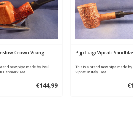
inslow Crown Viking
Pijp Luigi Viprati Sandbl
 brand new pipe made by Poul
This is a brand new pipe made by 
n Denmark. Ma...
Viprati in Italy. Bea...
€144,99
€