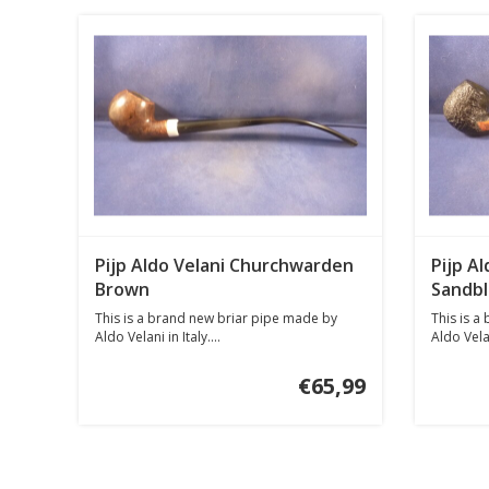
Pijp Aldo Velani Churchwarden
Pijp A
Brown
Sandbl
This is a brand new briar pipe made by
This is a
Aldo Velani in Italy....
Aldo Velani
€65,99