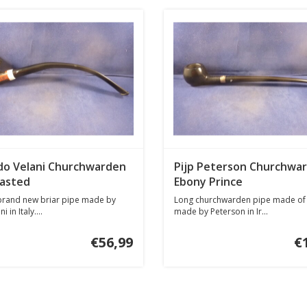
ldo Velani Churchwarden
Pijp Peterson Churchwa
asted
Ebony Prince
 brand new briar pipe made by
Long churchwarden pipe made of 
 in Italy....
made by Peterson in Ir...
€56,99
€