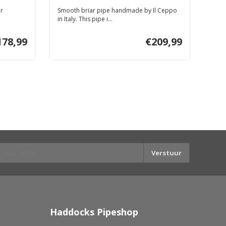
er
Smooth briar pipe handmade by Il Ceppo
in Italy. This pipe i...
178,99
€209,99
Verstuur
Haddocks Pipeshop