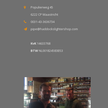
Populierweg 45
6222 CP Maastricht
0031-43-3636734
pipe@haddockslightershop.com
KvK
14633768
BTW
NL001824583B53