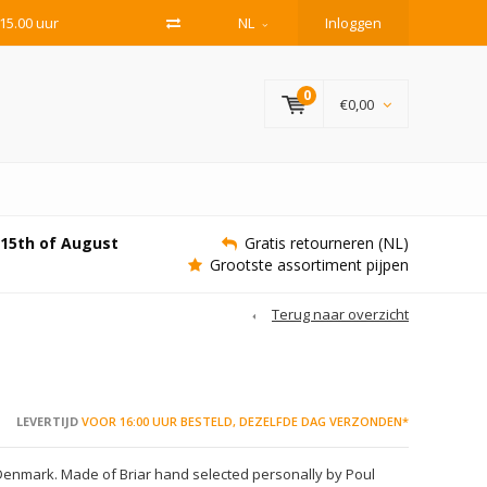
15.00 uur
NL
Inloggen
0
€0,00
e 15th of August
Gratis retourneren (NL)
Grootste assortiment pijpen
Terug naar overzicht
LEVERTIJD
VOOR 16:00 UUR BESTELD, DEZELFDE DAG VERZONDEN*
Denmark. Made of Briar hand selected personally by Poul