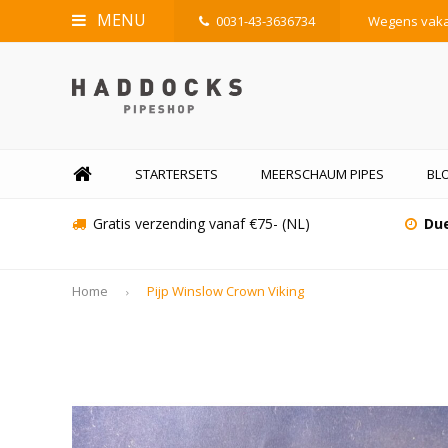
MENU
0031-43-3636734
Wegens vakan
STARTERSETS
MEERSCHAUM PIPES
BL
Gratis verzending vanaf €75- (NL)
Due
Home
Pijp Winslow Crown Viking