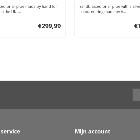
ted briar pipe made by hand for
Sandblasted briar pipe with a silv
n the UK. ...
coloured ring made by V...
€299,99
€
service
Mijn account