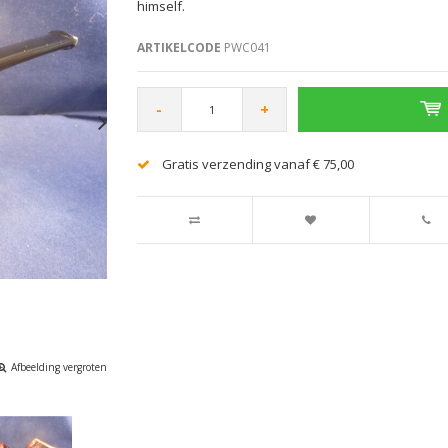
himself.
ARTIKELCODE
PWC041
-
+
Gratis verzending vanaf € 75,00
Afbeelding vergroten