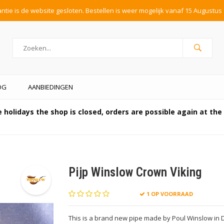
tie is de website gesloten. Bestellen is weer mogelijk vanaf 15 Augustus 
OG
AANBIEDINGEN
 holidays the shop is closed, orders are possible again at th
Pijp Winslow Crown Viking
1 OP VOORRAAD
This is a brand new pipe made by Poul Winslow in 