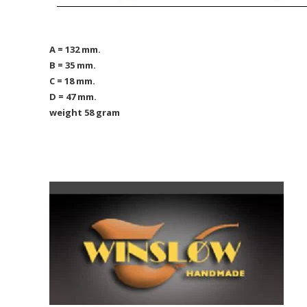
A = 132 mm.
B = 35 mm.
C = 18 mm.
D = 47 mm.
weight 58 gram