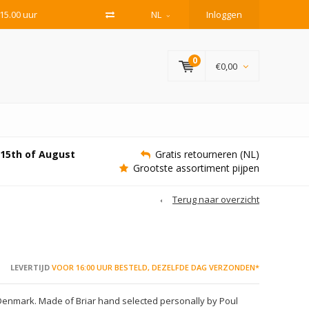
15.00 uur
NL
Inloggen
0
€0,00
e 15th of August
Gratis retourneren (NL)
Grootste assortiment pijpen
Terug naar overzicht
LEVERTIJD
VOOR 16:00 UUR BESTELD, DEZELFDE DAG VERZONDEN*
Denmark. Made of Briar hand selected personally by Poul