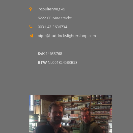
Populierweg 45
6222 CP Maastricht
0031-43-3636734
pipe@haddockslightershop.com
KvK
14633768
BTW
NL001824583B53