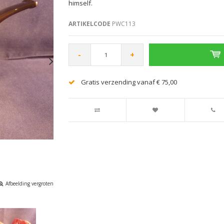
himself.
ARTIKELCODE
PWC113
-
+
Gratis verzending vanaf € 75,00
Afbeelding vergroten