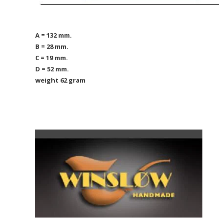
A = 132 mm.
B = 28 mm.
C = 19 mm.
D = 52 mm.
weight 62 gram