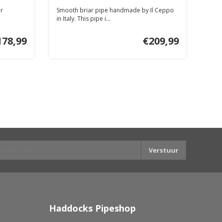
er
Smooth briar pipe handmade by Il Ceppo
in Italy. This pipe i...
178,99
€209,99
Verstuur
Haddocks Pipeshop