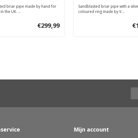
ted briar pipe made by hand for
Sandblasted briar pipe with a silv
n the UK. ...
coloured ring made by V...
€299,99
€
service
Mijn account