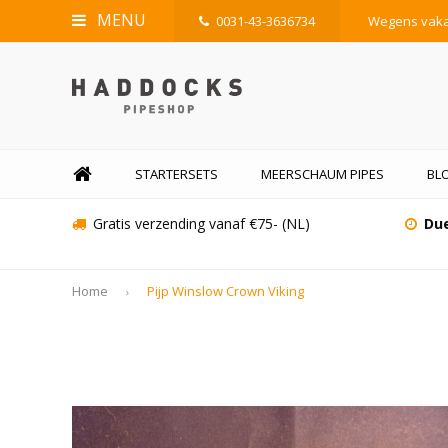
MENU
0031-43-3636734
Wegens vakan
STARTERSETS
MEERSCHAUM PIPES
BL
Gratis verzending vanaf €75- (NL)
Due
Home
Pijp Winslow Crown Viking