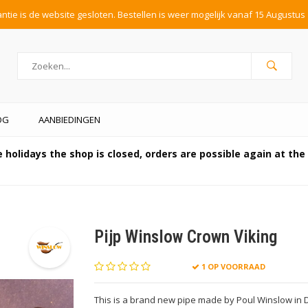
tie is de website gesloten. Bestellen is weer mogelijk vanaf 15 Augustus 
OG
AANBIEDINGEN
 holidays the shop is closed, orders are possible again at th
Pijp Winslow Crown Viking
1 OP VOORRAAD
This is a brand new pipe made by Poul Winslow in 