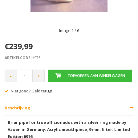
Image
1
/ 6
€239,99
ARTIKELCODE
H975
-
+
TOEVOEGEN AAN WINKELWAGEN
Niet goed? Geld terug!
Gr
Beschrijving
Briar pipe for true afficionados with a silver ring made by
Vauen in Germany. Acrylic mouthpiece, 9 mm. filter. Limited
Edition 0916.