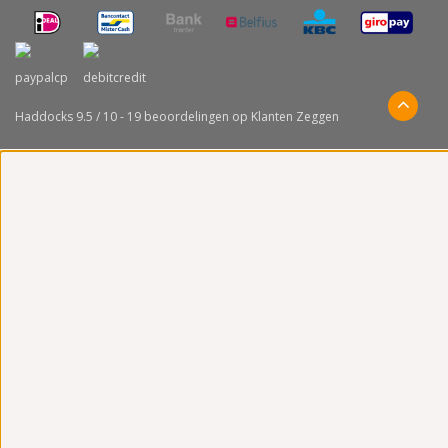
Haddocks
9.5
/
10
-
19
beoordelingen op
Klanten Zeggen