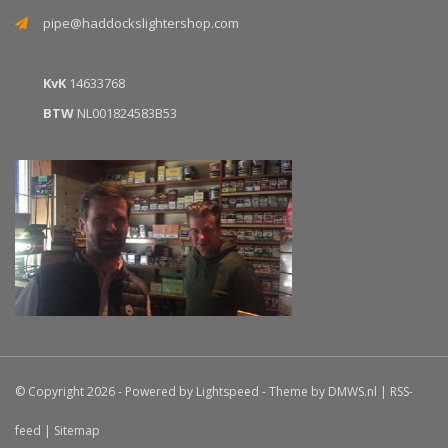
pipe@haddockslightershop.com
KvK
14633768
BTW
NL001824583B53
© Copyright 2026 - Powered by
Lightspeed
- Theme by
DMWS.nl
|
RSS-
feed
|
Sitemap