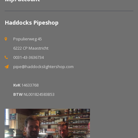
Haddocks Pipeshop
Populierweg 45
6222 CP Maastricht
0031-43-3636734
pipe@haddockslightershop.com
KvK
14633768
BTW
NL001824583B53