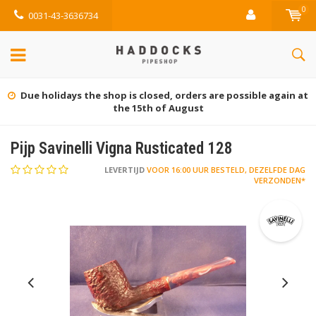
0
0031-43-3636734
Due holidays the shop is closed, orders are possible again at
the 15th of August
Pijp Savinelli Vigna Rusticated 128
LEVERTIJD
VOOR 16:00 UUR BESTELD, DEZELFDE DAG
VERZONDEN*