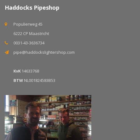
Haddocks Pipeshop
Populierweg 45
6222 CP Maastricht
0031-43-3636734
pipe@haddockslightershop.com
KvK
14633768
BTW
NL001824583B53