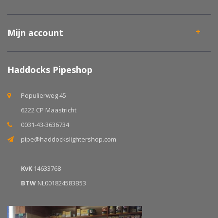
Mijn account
Haddocks Pipeshop
Populierweg 45
6222 CP Maastricht
0031-43-3636734
pipe@haddockslightershop.com
KvK
14633768
BTW
NL001824583B53