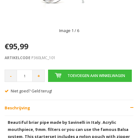
Image
1
/ 6
€95,99
ARTIKELCODE
P360LMC_101
-
+
TOEVOEGEN AAN WINKELWAGEN
Gratis verzending vanaf € 75,00
Beschrijving
Beautiful briar pipe made by Savinelli in Italy. Acrylic
mouthpiece, 9 mm. filters or you can use the famous Balsa
system. This starterset includes a nylon pouch with zipper