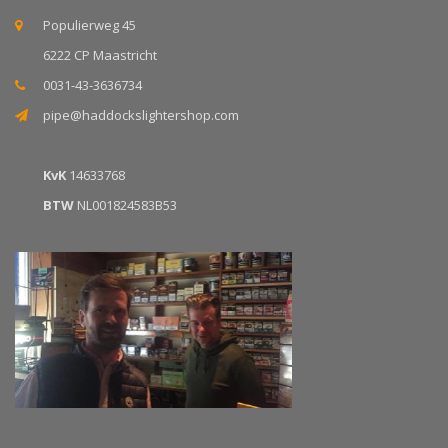
Populierweg 45
6222 CP Maastricht
0031-43-3636734
pipe@haddockslightershop.com
KvK
14633768
BTW
NL001824583B53