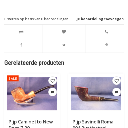
0
sterren op basis van
0
beoordelingen
Je beoordeling toevoegen
Gerelateerde producten
SALE
Pijp Caminetto New
Pijp Savinelli Roma
Dear 7-39
904 Rusticated