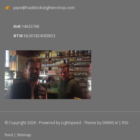
pipe@haddockslightershop.com
KvK
14633768
BTW
NL001824583B53
© Copyright 2026 - Powered by
Lightspeed
- Theme by
DMWS.nl
|
RSS-
feed
|
Sitemap