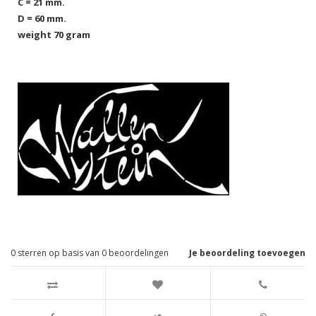
C = 21 mm.
D = 60 mm.
weight 70 gram
0
sterren op basis van
0
beoordelingen
Je beoordeling toevoegen