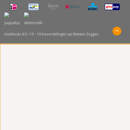
Haddocks
9.5
/
10
-
19
beoordelingen op
Klanten Zeggen