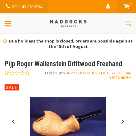
0
0031-43-3636734
Due holidays the shop is closed, orders are possible again at
the 15th of August
Pijp Roger Wallenstein Driftwood Freehand
LEVERTIJD
VOOR 16:00 UUR BESTELD, DEZELFDE DAG
VERZONDEN*
SALE