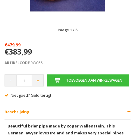
Image
1
/ 6
€479,99
€383,99
ARTIKELCODE
RW066
-
+
TOEVOEGEN AAN WINKELWAGEN
Niet goed? Geld terug!
Beschrijving
Beautiful briar pipe made by Roger Wallenstein. This
German lawyer loves Ireland and makes very special pipes