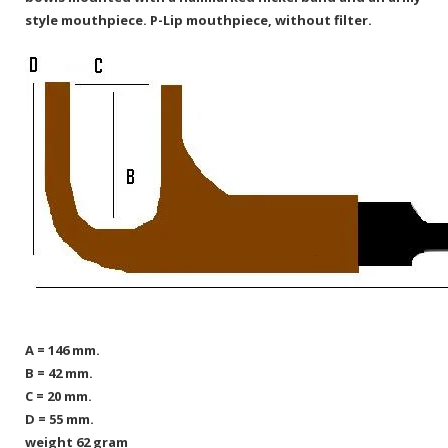
style mouthpiece.
P-Lip mouthpiece, without filter.
A = 146 mm.
B = 42 mm.
C = 20 mm.
D = 55 mm.
weight 62 gram