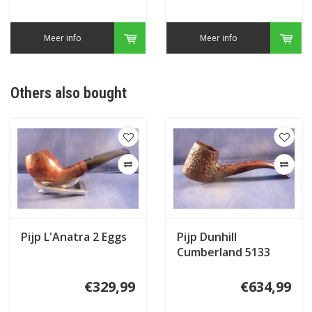
Meer info
Meer info
Others also bought
Pijp L'Anatra 2 Eggs
Pijp Dunhill
Cumberland 5133
(2017)
€329,99
€634,99