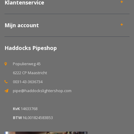
Klantenservice
Mijn account
Haddocks Pipeshop
Populierweg 45
6222 CP Maastricht
0031-43-3636734
pipe@haddockslightershop.com
KvK
14633768
BTW
NL001824583B53