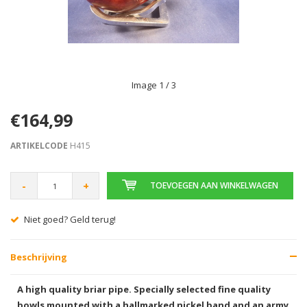
Image
1
/ 3
€164,99
ARTIKELCODE
H415
-
+
TOEVOEGEN AAN WINKELWAGEN
Niet goed? Geld terug!
Beschrijving
A high quality briar pipe. Specially selected fine quality
bowls mounted with a hallmarked nickel band and an army