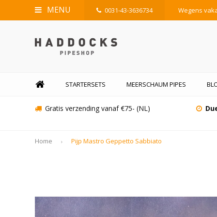
MENU
0031-43-3636734
Wegens vakan
STARTERSETS
MEERSCHAUM PIPES
BL
Gratis verzending vanaf €75- (NL)
Due
Home
Pijp Mastro Geppetto Sabbiato