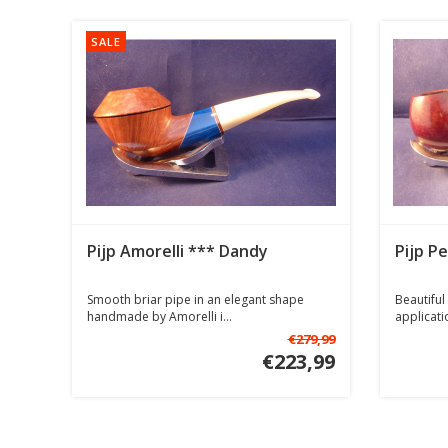
SALE
Pijp Amorelli *** Dandy
Pijp P
Smooth briar pipe in an elegant shape
Beautiful 
handmade by Amorelli i...
applicatio
€279,99
€223,99