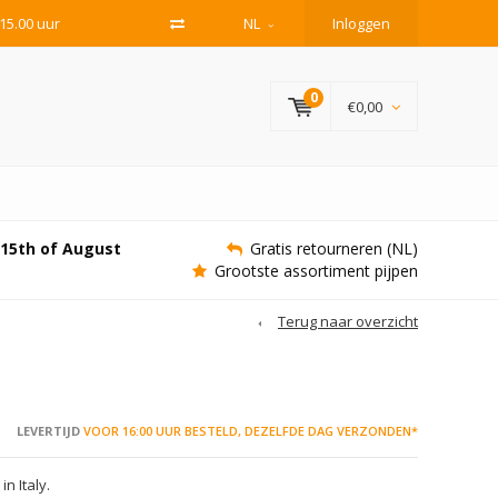
15.00 uur
NL
Inloggen
0
€0,00
e 15th of August
Gratis retourneren (NL)
Grootste assortiment pijpen
Terug naar overzicht
LEVERTIJD
VOOR 16:00 UUR BESTELD, DEZELFDE DAG VERZONDEN*
n Italy.