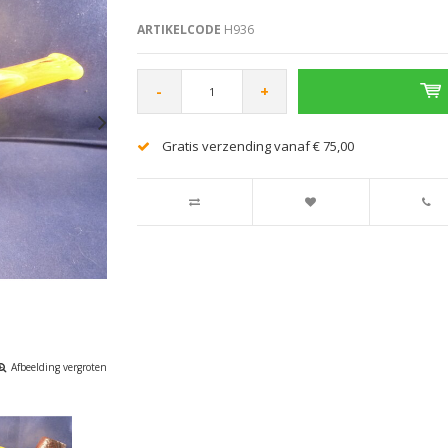
ARTIKELCODE
H936
-
+
Gratis verzending vanaf € 75,00
Afbeelding vergroten