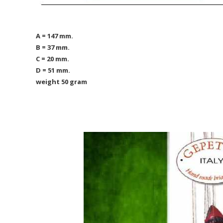
A = 147 mm.
B = 37 mm.
C = 20 mm.
D = 51 mm.
weight 50 gram