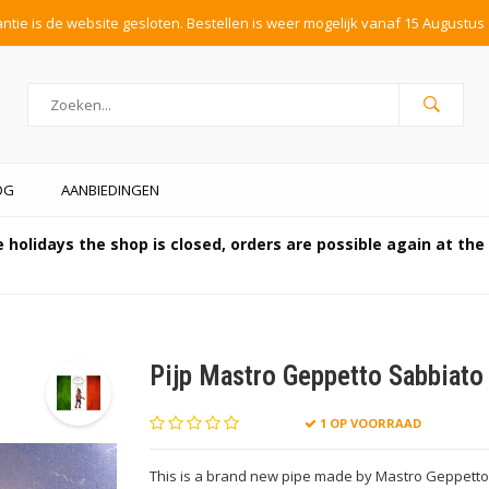
tie is de website gesloten. Bestellen is weer mogelijk vanaf 15 Augustus 
OG
AANBIEDINGEN
 holidays the shop is closed, orders are possible again at th
Pijp Mastro Geppetto Sabbiato
1 OP VOORRAAD
This is a brand new pipe made by Mastro Geppetto i