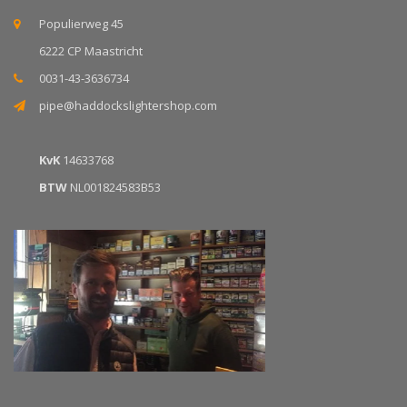
Populierweg 45
6222 CP Maastricht
0031-43-3636734
pipe@haddockslightershop.com
KvK
14633768
BTW
NL001824583B53