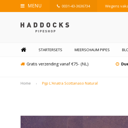
MENU
0031-43-3636734
Wegens vakan
STARTERSETS
MEERSCHAUM PIPES
BL
Gratis verzending vanaf €75- (NL)
Due
Home
Pijp L'Anatra Scottanaso Natural