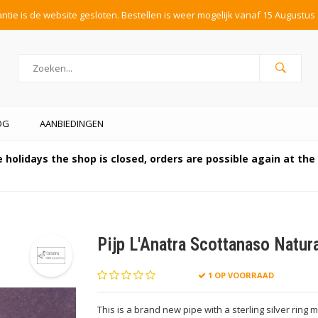
tie is de website gesloten. Bestellen is weer mogelijk vanaf 15 Augustus 
OG
AANBIEDINGEN
 holidays the shop is closed, orders are possible again at th
Pijp L'Anatra Scottanaso Natur
1 OP VOORRAAD
This is a brand new pipe with a sterling silver ring m