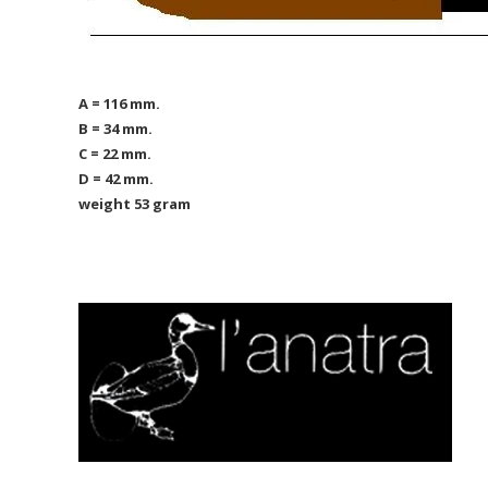
A = 116 mm.
B = 34 mm.
C = 22 mm.
D = 42 mm.
weight 53 gram