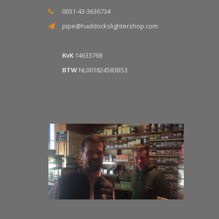
0031-43-3636734
pipe@haddockslightershop.com
KvK
14633768
BTW
NL001824583B53