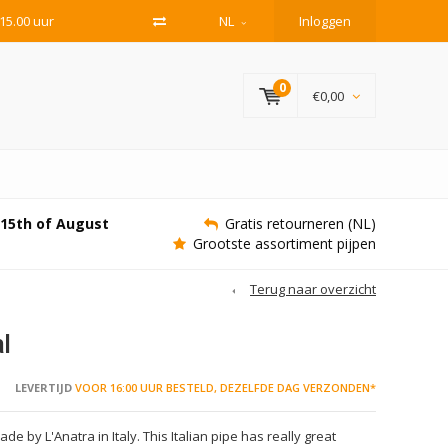
15.00 uur
NL
Inloggen
0
€0,00
e 15th of August
Gratis retourneren (NL)
Grootste assortiment pijpen
Terug naar overzicht
al
LEVERTIJD
VOOR 16:00 UUR BESTELD, DEZELFDE DAG VERZONDEN*
ade by L'Anatra in Italy. This Italian pipe has really great