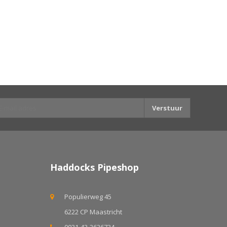
Verstuur
Haddocks Pipeshop
Populierweg 45
6222 CP Maastricht
0031-43-3636734