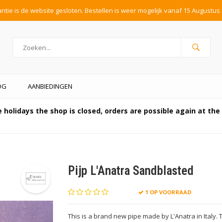
tie is de website gesloten. Bestellen is weer mogelijk vanaf 15 Augustus 
OG
AANBIEDINGEN
 holidays the shop is closed, orders are possible again at th
Pijp L'Anatra Sandblasted
1 OP VOORRAAD
This is a brand new pipe made by L'Anatra in Italy. 