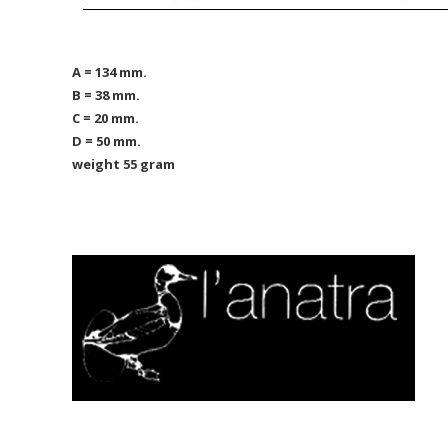
A = 134 mm.
B = 38 mm.
C = 20 mm.
D = 50 mm.
weight 55 gram