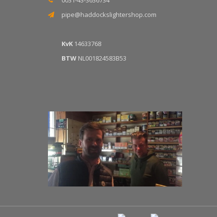
pipe@haddockslightershop.com
KvK
14633768
BTW
NL001824583B53