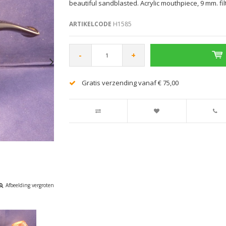
beautiful sandblasted. Acrylic mouthpiece, 9 mm. filt
ARTIKELCODE
H1585
-
+
Gratis verzending vanaf € 75,00
Afbeelding vergroten