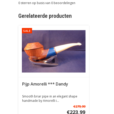
0
sterren op basis van
0
beoordelingen
Gerelateerde producten
SALE
Pijp Amorelli *** Dandy
Smooth briar pipe in an elegant shape
handmade by Amorelli i...
€279,99
€223,99