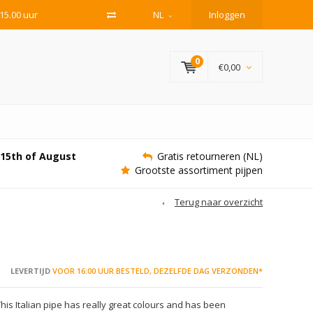
15.00 uur
NL
Inloggen
0
€0,00
e 15th of August
Gratis retourneren (NL)
Grootste assortiment pijpen
Terug naar overzicht
LEVERTIJD
VOOR 16:00 UUR BESTELD, DEZELFDE DAG VERZONDEN*
This Italian pipe has really great colours and has been