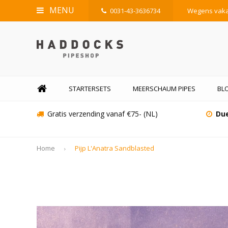
MENU
0031-43-3636734
Wegens vakan
STARTERSETS
MEERSCHAUM PIPES
BL
Gratis verzending vanaf €75- (NL)
Due
Home
Pijp L'Anatra Sandblasted