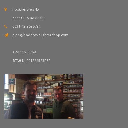
Populierweg 45
6222 CP Maastricht
0031-43-3636734
pipe@haddockslightershop.com
KvK
14633768
BTW
NL001824583B53