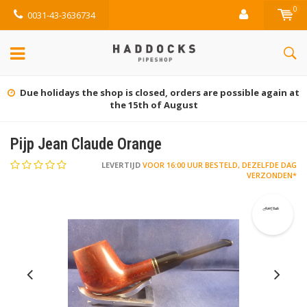
0
0031-43-3636734
closed, orders are possible again at
Grati
5th of August
Pijp Jean Claude Orange
LEVERTIJD
VOOR 16:00 UUR BESTELD, DEZELFDE DAG
VERZONDEN*