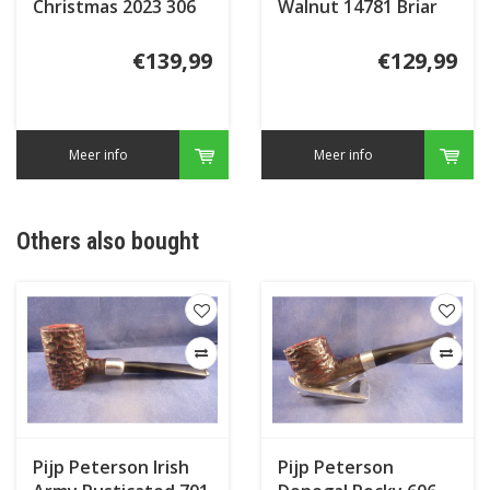
Christmas 2023 306
Walnut 14781 Briar
Inlay
€139,99
€129,99
Meer info
Meer info
Others also bought
Pijp Peterson Irish
Pijp Peterson