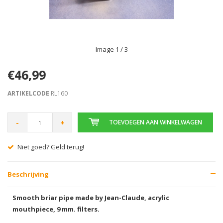
Image
1
/ 3
€46,99
ARTIKELCODE
RL160
-
+
TOEVOEGEN AAN WINKELWAGEN
 goed? Geld terug!
Gratis ve
Beschrijving
Smooth briar pipe made by Jean-Claude, acrylic
mouthpiece, 9 mm. filters.