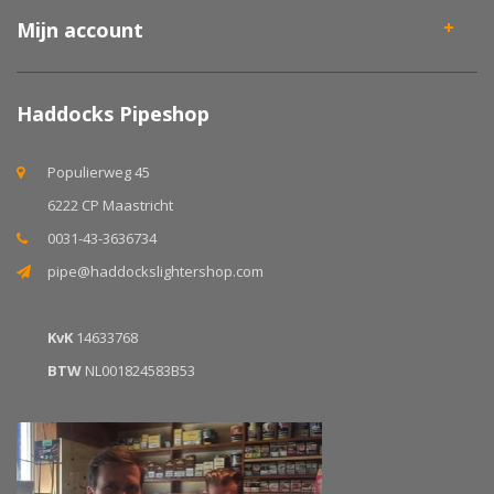
Mijn account
Haddocks Pipeshop
Populierweg 45
6222 CP Maastricht
0031-43-3636734
pipe@haddockslightershop.com
KvK
14633768
BTW
NL001824583B53