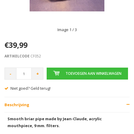
Image
1
/ 3
€39,99
ARTIKELCODE
CF052
-
+
TOEVOEGEN AAN WINKELWAGEN
d terug!
Gratis verzending v
Beschrijving
Smooth briar pipe made by Jean-Claude, acrylic
mouthpiece, 9 mm. filters.