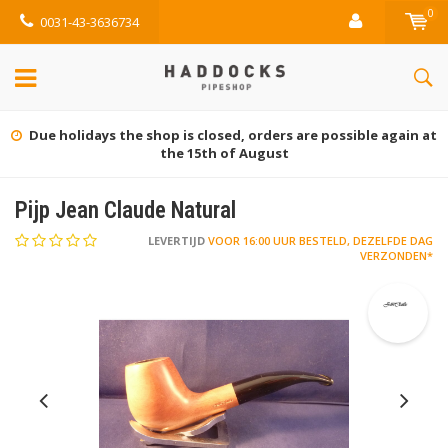
0
0031-43-3636734
closed, orders are possible again at
Grati
5th of August
Pijp Jean Claude Natural
LEVERTIJD
VOOR 16:00 UUR BESTELD, DEZELFDE DAG
VERZONDEN*