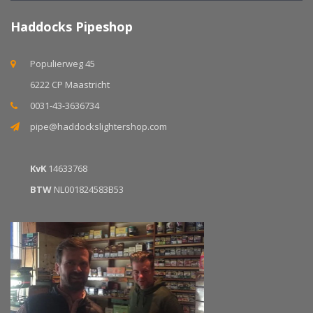
Haddocks Pipeshop
Populierweg 45
6222 CP Maastricht
0031-43-3636734
pipe@haddockslightershop.com
KvK
14633768
BTW
NL001824583B53