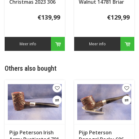
Christmas 2023 306
Walnut 14781 Briar
Inlay
€139,99
€129,99
Meer info
Meer info
Others also bought
Pijp Peterson Irish
Pijp Peterson