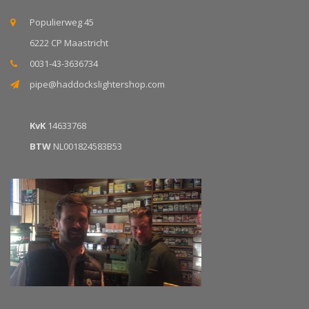
Populierweg 45
6222 CP Maastricht
0031-43-3636734
pipe@haddockslightershop.com
KvK
14633768
BTW
NL001824583B53