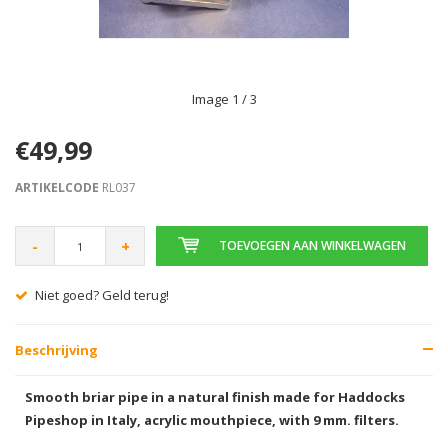
Image
1
/ 3
€49,99
ARTIKELCODE
RL037
-
+
TOEVOEGEN AAN WINKELWAGEN
Gratis verzending vanaf € 75,00
Beschrijving
Smooth briar pipe in a natural finish made for Haddocks
Pipeshop in Italy, acrylic mouthpiece, with 9 mm. filters.