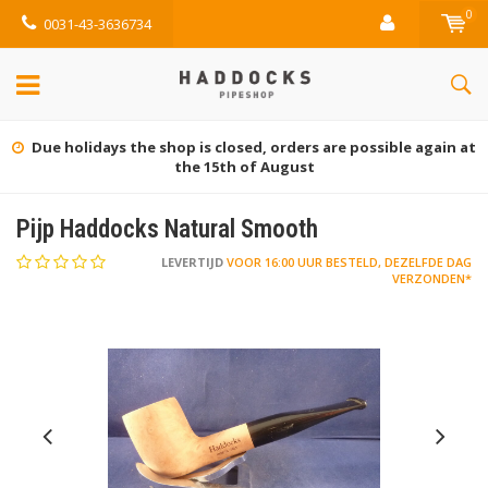
0
0031-43-3636734
Gratis retourneren (NL)
Pijp Haddocks Natural Smooth
LEVERTIJD
VOOR 16:00 UUR BESTELD, DEZELFDE DAG
VERZONDEN*