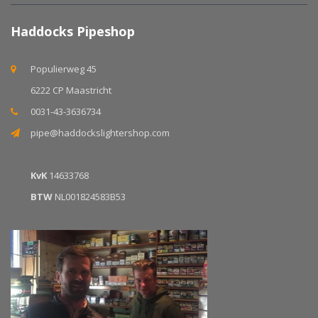
Haddocks Pipeshop
Populierweg 45
6222 CP Maastricht
0031-43-3636734
pipe@haddockslightershop.com
KvK
14633768
BTW
NL001824583B53