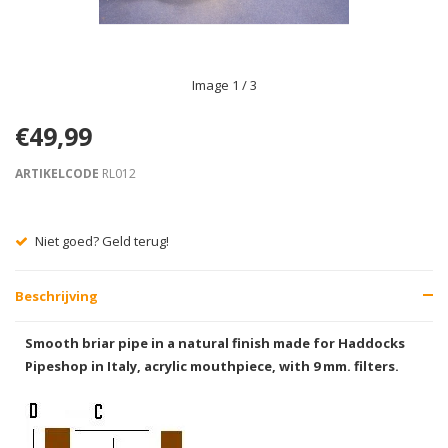
Image
1
/ 3
€49,99
ARTIKELCODE
RL012
Gratis verzending vanaf € 75,00
Beschrijving
Smooth briar pipe in a natural finish made for Haddocks
Pipeshop in Italy, acrylic mouthpiece, with 9 mm. filters.