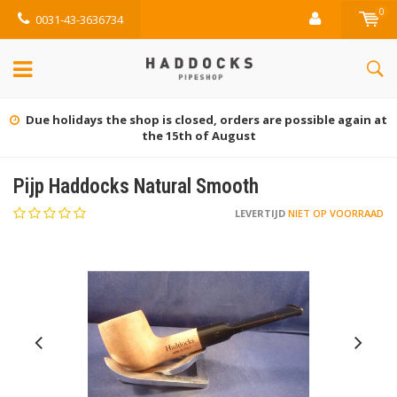
0
0031-43-3636734
at
Gratis retourneren (NL)
Pijp Haddocks Natural Smooth
LEVERTIJD
NIET OP VOORRAAD