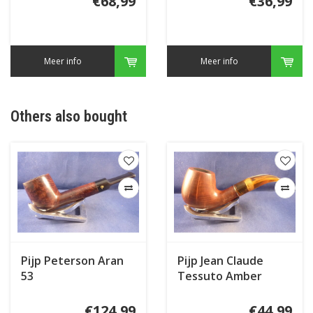
€68,99
€36,99
Meer info
Meer info
Others also bought
Pijp Peterson Aran
Pijp Jean Claude
53
Tessuto Amber
€124,99
€44,99