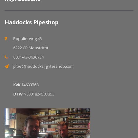
Haddocks Pipeshop
Populierweg 45
6222 CP Maastricht
0031-43-3636734
pipe@haddockslightershop.com
KvK
14633768
BTW
NL001824583B53