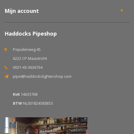
Mijn account
Haddocks Pipeshop
Populierweg 45
6222 CP Maastricht
0031-43-3636734
pipe@haddockslightershop.com
KvK
14633768
BTW
NL001824583B53