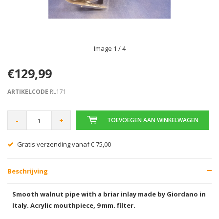
Image
1
/ 4
€129,99
ARTIKELCODE
RL171
-
+
TOEVOEGEN AAN WINKELWAGEN
Gratis verzending vanaf € 75,00
Beschrijving
Smooth walnut pipe with a briar inlay made by Giordano in
Italy. Acrylic mouthpiece, 9 mm. filter.