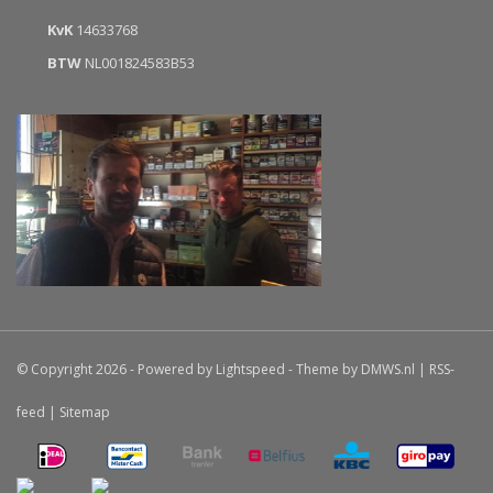
KvK
14633768
BTW
NL001824583B53
© Copyright 2026 - Powered by
Lightspeed
- Theme by
DMWS.nl
|
RSS-
feed
|
Sitemap