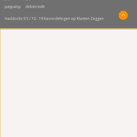
Haddocks
9.5
/
10
-
19
beoordelingen op
Klanten Zeggen