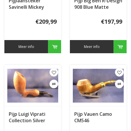
Pijpaansteker
Pijp Big Ben R-Design
Savinelli Mickey
908 Blue Matte
Mouse
€209,99
€197,99
Meer info
Meer info
Pijp Luigi Viprati
Pijp Vauen Camo
Collection Silver
CM546