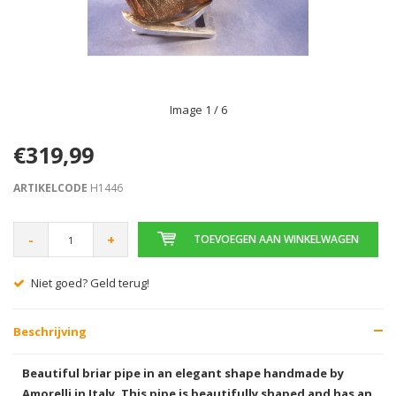
Image
1
/ 6
€319,99
ARTIKELCODE
H1446
-
+
TOEVOEGEN AAN WINKELWAGEN
 goed? Geld terug!
Gratis ve
Beschrijving
Beautiful briar pipe in an elegant shape handmade by
Amorelli in Italy. This pipe is beautifully shaped and has an