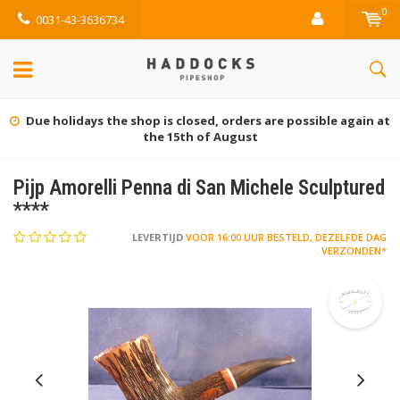
0
0031-43-3636734
rders are possible again at
Gratis retourne
ugust
Pijp Amorelli Penna di San Michele Sculptured
****
LEVERTIJD
VOOR 16:00 UUR BESTELD, DEZELFDE DAG
VERZONDEN*