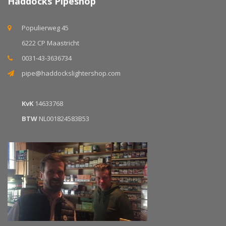
Haddocks Pipeshop
Populierweg 45
6222 CP Maastricht
0031-43-3636734
pipe@haddockslightershop.com
KvK
14633768
BTW
NL001824583B53