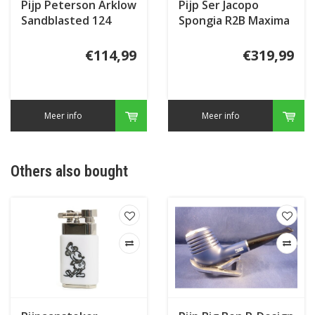
Pijp Peterson Arklow
Pijp Ser Jacopo
Sandblasted 124
Spongia R2B Maxima
(2)
€114,99
€319,99
Meer info
Meer info
Others also bought