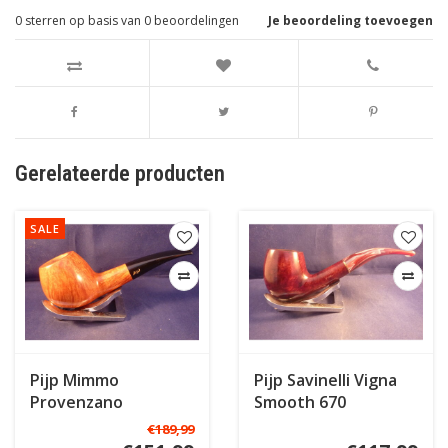
0
sterren op basis van
0
beoordelingen
Je beoordeling toevoegen
Gerelateerde producten
SALE
Pijp Mimmo
Pijp Savinelli Vigna
Provenzano
Smooth 670
Freehand B
€189,99