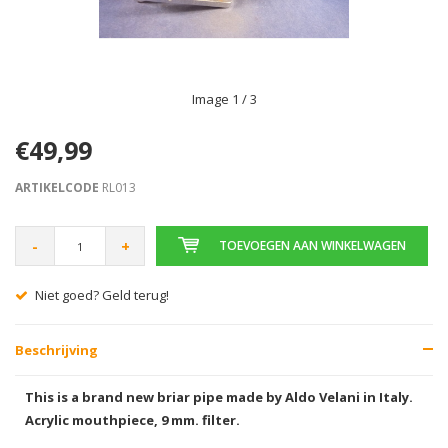
Image
1
/ 3
€49,99
ARTIKELCODE
RL013
-
+
TOEVOEGEN AAN WINKELWAGEN
Gratis verzending vanaf € 75,00
Beschrijving
This is a brand new briar pipe made by Aldo Velani in Italy.
Acrylic mouthpiece, 9 mm. filter.