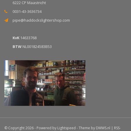
6222 CP Maastricht
0031-43-3636734
pipe@haddockslightershop.com
KvK
14633768
BTW
NL001824583B53
© Copyright 2026 - Powered by
Lightspeed
- Theme by
DMWS.nl
|
RSS-