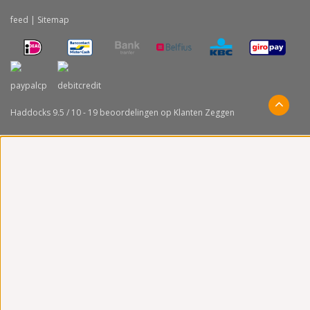
feed
|
Sitemap
Haddocks
9.5
/
10
-
19
beoordelingen op
Klanten Zeggen