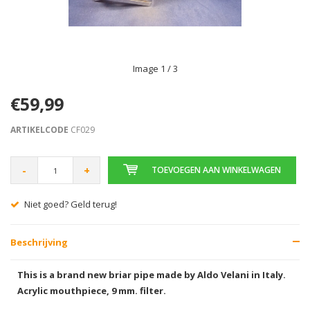
Image
1
/ 3
€59,99
ARTIKELCODE
CF029
-
+
TOEVOEGEN AAN WINKELWAGEN
Gratis verzending vanaf € 75,00
Beschrijving
This is a brand new briar pipe made by Aldo Velani in Italy.
Acrylic mouthpiece, 9 mm. filter.