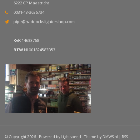
6222 CP Maastricht
0031-43-3636734
pipe@haddockslightershop.com
KvK
14633768
BTW
NL001824583B53
© Copyright 2026 - Powered by
Lightspeed
- Theme by
DMWS.nl
|
RSS-