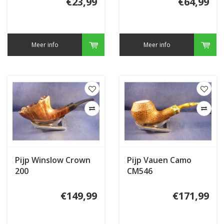
€23,99
€64,99
Meer info
Meer info
Pijp Winslow Crown
Pijp Vauen Camo
200
CM546
€149,99
€171,99