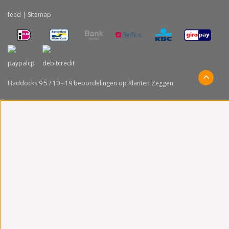
feed
|
Sitemap
Haddocks
9.5
/
10
-
19
beoordelingen op
Klanten Zeggen