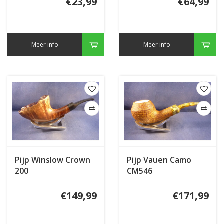
€23,99
€64,99
Meer info
Meer info
Pijp Winslow Crown
Pijp Vauen Camo
200
CM546
€149,99
€171,99