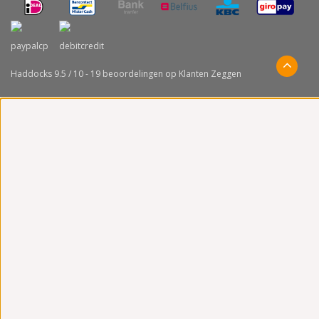
Haddocks
9.5
/
10
-
19
beoordelingen op
Klanten Zeggen