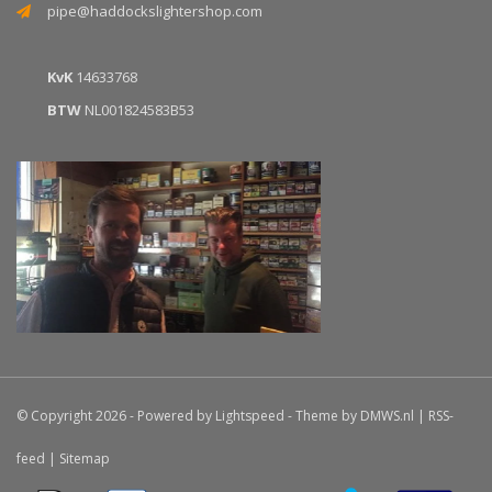
pipe@haddockslightershop.com
KvK
14633768
BTW
NL001824583B53
© Copyright 2026 - Powered by
Lightspeed
- Theme by
DMWS.nl
|
RSS-
feed
|
Sitemap