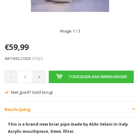
Image
1
/ 3
€59,99
ARTIKELCODE
CF023
-
+
TOEVOEGEN AAN WINKELWAGEN
Gratis verzending vanaf € 75,00
Beschrijving
This is a brand new briar pipe made by Aldo Velani in Italy.
Acrylic mouthpiece, 9 mm. filter.