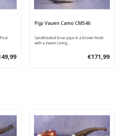
Pijp Vauen Camo CM546
 Poul
Sandblasted briar pipe in a brown finish
with a Vauen Lining...
149,99
€171,99