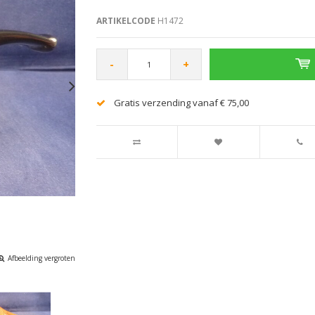
ARTIKELCODE
H1472
-
+
Gratis verzending vanaf € 75,00
Afbeelding vergroten