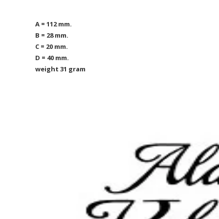
A = 112 mm.
B = 28 mm.
C = 20 mm.
D = 40 mm.
weight 31 gram