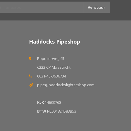
Verstuur
Haddocks Pipeshop
Populierweg 45
6222 CP Maastricht
0031-43-3636734
pipe@haddockslightershop.com
KvK
14633768
BTW
NL001824583B53