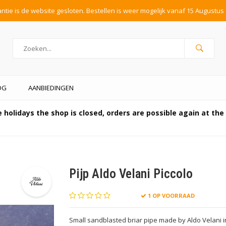
tie is de website gesloten. Bestellen is weer mogelijk vanaf 15 Augustus 
OG
AANBIEDINGEN
 holidays the shop is closed, orders are possible again at th
Pijp Aldo Velani Piccolo
1 OP VOORRAAD
Small sandblasted briar pipe made by Aldo Velani in I