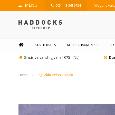
MENU
0031-43-3636734
Wegens vakan
STARTERSETS
MEERSCHAUM PIPES
BL
Gratis verzending vanaf €75- (NL)
Due
Home
Pijp Aldo Velani Piccolo