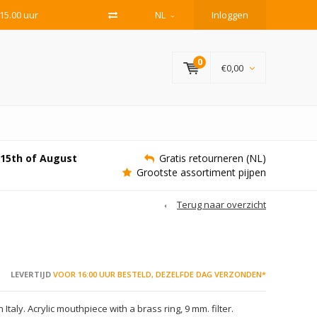
15.00 uur
NL
Inloggen
0
€0,00
e 15th of August
Gratis retourneren (NL)
Grootste assortiment pijpen
Terug naar overzicht
LEVERTIJD
VOOR 16:00 UUR BESTELD, DEZELFDE DAG VERZONDEN*
taly. Acrylic mouthpiece with a brass ring, 9 mm. filter.