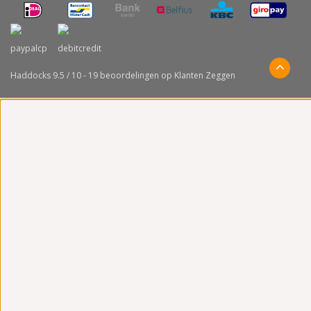
Haddocks
9.5
/
10
-
19
beoordelingen op
Klanten Zeggen