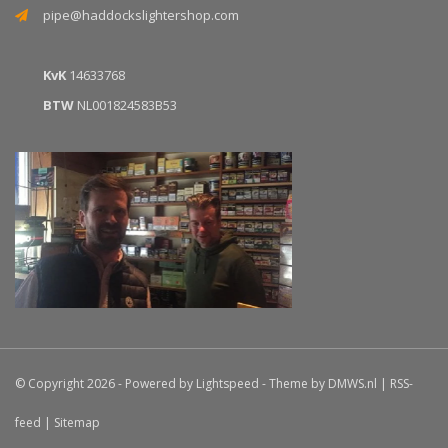
pipe@haddockslightershop.com
KvK
14633768
BTW
NL001824583B53
© Copyright 2026 - Powered by
Lightspeed
- Theme by
DMWS.nl
|
RSS-
feed
|
Sitemap