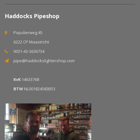
Haddocks Pipeshop
Populierweg 45
6222 CP Maastricht
0031-43-3636734
pipe@haddockslightershop.com
KvK
14633768
BTW
NL001824583B53