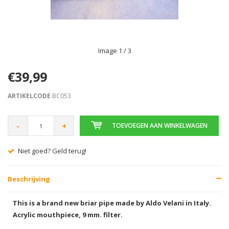
Image
1
/ 3
€39,99
ARTIKELCODE
BC053
-
+
TOEVOEGEN AAN WINKELWAGEN
Niet goed? Geld terug!
Beschrijving
This is a brand new briar pipe made by Aldo Velani in Italy.
Acrylic mouthpiece, 9 mm. filter.