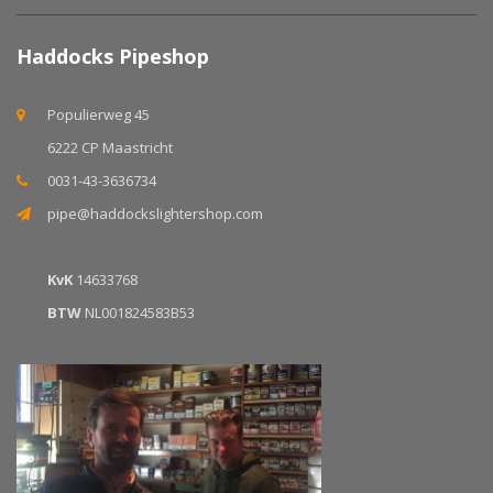
Haddocks Pipeshop
Populierweg 45
6222 CP Maastricht
0031-43-3636734
pipe@haddockslightershop.com
KvK
14633768
BTW
NL001824583B53