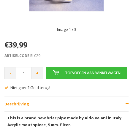
Image
1
/ 3
€39,99
ARTIKELCODE
RL029
-
+
TOEVOEGEN AAN WINKELWAGEN
Niet goed? Geld terug!
Beschrijving
This is a brand new briar pipe made by Aldo Velani in Italy.
Acrylic mouthpiece, 9 mm. filter.