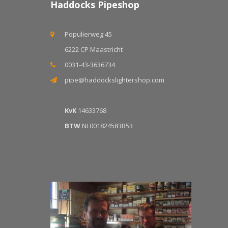
Haddocks Pipeshop
Populierweg 45
6222 CP Maastricht
0031-43-3636734
pipe@haddockslightershop.com
KvK
14633768
BTW
NL001824583B53