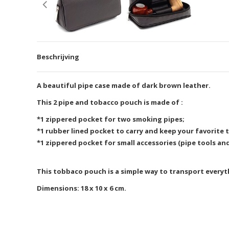
Beschrijving
A beautiful pipe case made of dark brown leather.
This 2 pipe and tobacco pouch is made of :
*1 zippered pocket for two smoking pipes;
*1 rubber lined pocket to carry and keep your favorite 
*1 zippered pocket for small accessories (pipe tools and
This tobbaco pouch is a simple way to transport everyt
Dimensions: 18 x 10 x 6 cm.