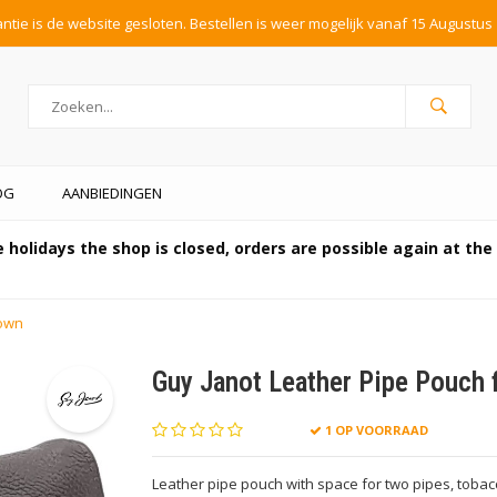
tie is de website gesloten. Bestellen is weer mogelijk vanaf 15 Augustus 
OG
AANBIEDINGEN
 holidays the shop is closed, orders are possible again at th
rown
Guy Janot Leather Pipe Pouch 
1 OP VOORRAAD
Leather pipe pouch with space for two pipes, tobac