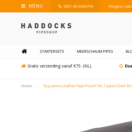
MENU
0031-43-3636734
Wegens vakan
STARTERSETS
MEERSCHAUM PIPES
BL
Gratis verzending vanaf €75- (NL)
Due
Home
Guy Janot Leather Pipe Pouch for 2 pipes Dark B