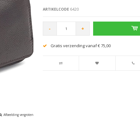
ARTIKELCODE
6420
-
+
Gratis verzending vanaf € 75,00
Afbeelding vergroten