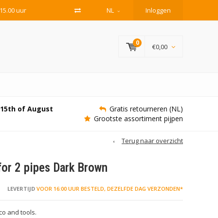
15.00 uur
NL
Inloggen
0
€0,00
e 15th of August
Gratis retourneren (NL)
Grootste assortiment pijpen
Terug naar overzicht
for 2 pipes Dark Brown
LEVERTIJD
VOOR 16:00 UUR BESTELD, DEZELFDE DAG VERZONDEN*
co and tools.