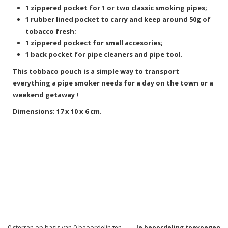
1 zippered pocket for 1 or two classic smoking pipes;
1 rubber lined pocket to carry and keep around 50g of
tobacco fresh;
1 zippered pockect for small accesories;
1 back pocket for pipe cleaners and pipe tool.
This tobbaco pouch is a simple way to transport
everything a pipe smoker needs for a day on the town or a
weekend getaway !
Dimensions: 17 x 10 x 6 cm.
0
sterren op basis van
0
beoordelingen
Je beoordeling toevoegen