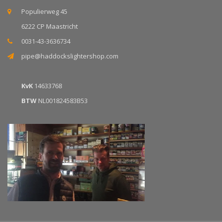
Populierweg 45
6222 CP Maastricht
0031-43-3636734
pipe@haddockslightershop.com
KvK
14633768
BTW
NL001824583B53