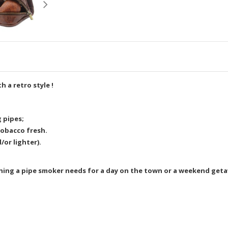
h a retro style !
 pipes;
tobacco fresh.
/or lighter).
hing a pipe smoker needs for a day on the town or a weekend geta