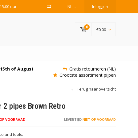
15.00 uur
NL
Inloggen
0
€0,00
e 15th of August
Gratis retourneren (NL)
Grootste assortiment pijpen
Terug naar overzicht
 2 pipes Brown Retro
 OP VOORRAAD
LEVERTIJD
NIET OP VOORRAAD
co and tools.