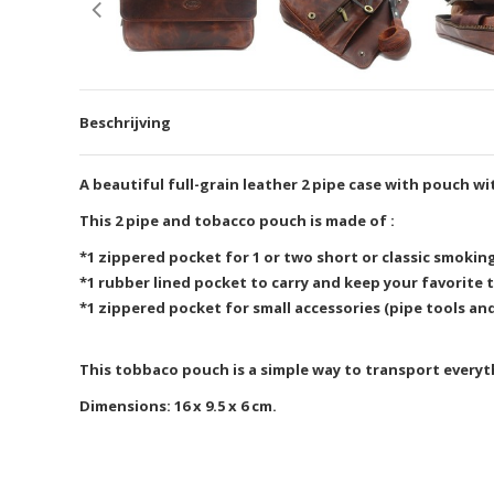
Beschrijving
A beautiful full-grain leather 2 pipe case with pouch wit
This 2 pipe and tobacco pouch is made of :
*1 zippered pocket for 1 or two short or classic smoking
*1 rubber lined pocket to carry and keep your favorite 
*1 zippered pocket for small accessories (pipe tools and
This tobbaco pouch is a simple way to transport everyt
Dimensions: 16 x 9.5 x 6 cm.