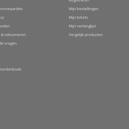
Registreren
voorwaarden
Mijn bestellingen
icy
Mijn tickets
hoden
Mijn verlanglijst
 & retourneren
Vergelijk producten
de vragen
Woordenboek