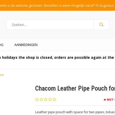
tie is de website gesloten. Bestellen is weer mogelijk vanaf 15 Augustus 
OG
AANBIEDINGEN
 holidays the shop is closed, orders are possible again at th
tro
Chacom Leather Pipe Pouch for
NIET
Leather pipe pouch with space for two pipes, tobac