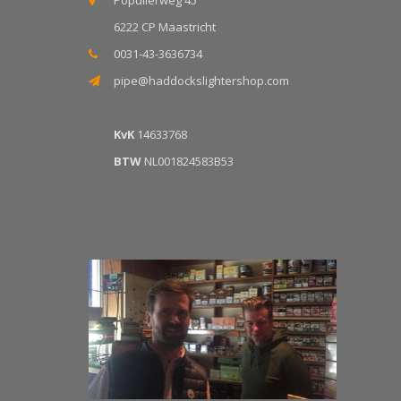
Populierweg 45
6222 CP Maastricht
0031-43-3636734
pipe@haddockslightershop.com
KvK
14633768
BTW
NL001824583B53