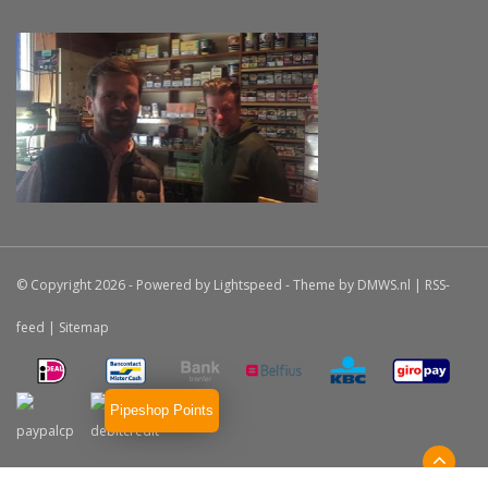
© Copyright 2026 - Powered by
Lightspeed
- Theme by
DMWS.nl
|
RSS-
feed
|
Sitemap
Pipeshop Points
Haddocks
9.5
/
10
-
19
beoordelingen op
Klanten Zeggen