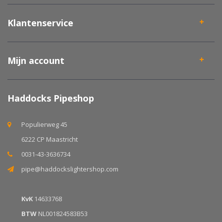
Klantenservice
Mijn account
Haddocks Pipeshop
Populierweg 45
6222 CP Maastricht
0031-43-3636734
pipe@haddockslightershop.com
KvK
14633768
BTW
NL001824583B53