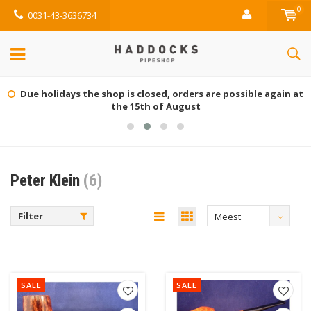
0
0031-43-3636734
Due holidays the shop is closed, orders are possible again at
the 15th of August
Peter Klein
(6)
Filter
Meest
bekeken
SALE
SALE