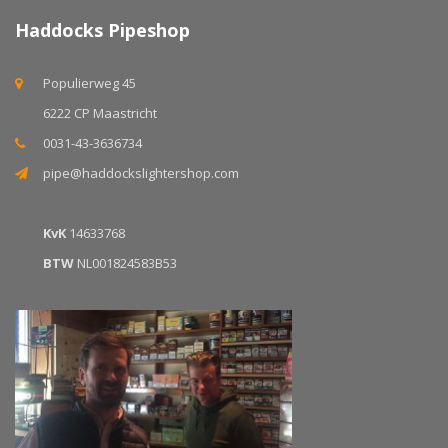
Haddocks Pipeshop
Populierweg 45
6222 CP Maastricht
0031-43-3636734
pipe@haddockslightershop.com
KvK
14633768
BTW
NL001824583B53