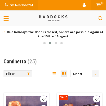
0
0031-43-3636734
Due holidays the shop is closed, orders are possible again at
the 15th of August
Caminetto
(25)
Filter
Meest
bekeken
SALE