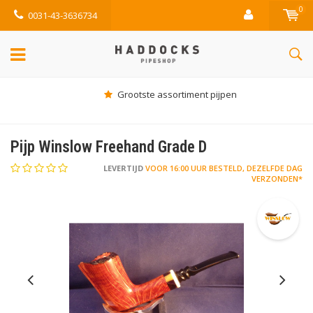
0
0031-43-3636734
Grootste assortiment pijpen
Pijp Winslow Freehand Grade D
LEVERTIJD
VOOR 16:00 UUR BESTELD, DEZELFDE DAG
VERZONDEN*