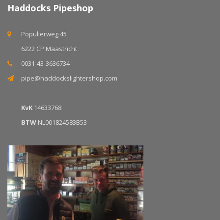
Haddocks Pipeshop
Populierweg 45
6222 CP Maastricht
0031-43-3636734
pipe@haddockslightershop.com
KvK
14633768
BTW
NL001824583B53