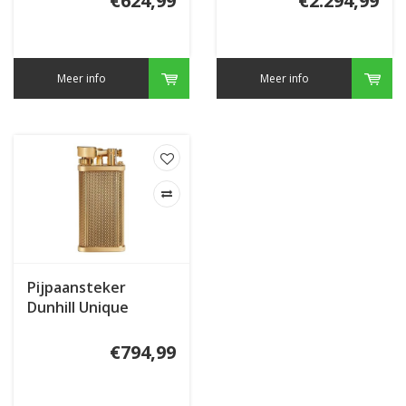
€624,99
€2.294,99
Meer info
Meer info
Pijpaansteker
Dunhill Unique
Barley Gold
€794,99