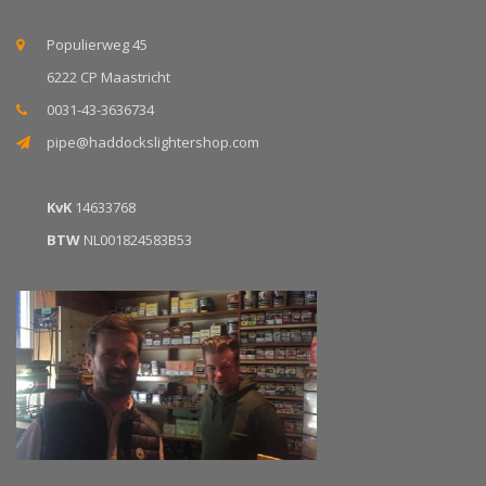
Populierweg 45
6222 CP Maastricht
0031-43-3636734
pipe@haddockslightershop.com
KvK
14633768
BTW
NL001824583B53