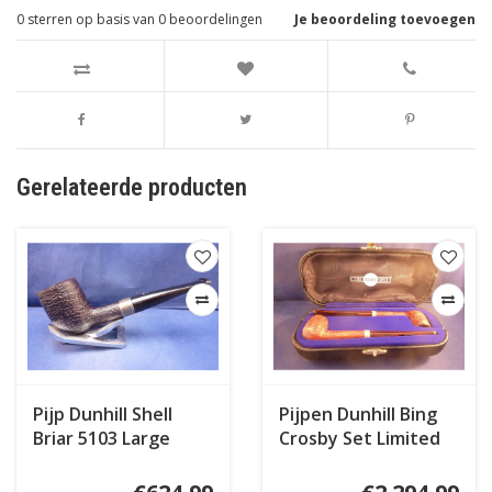
0
sterren op basis van
0
beoordelingen
Je beoordeling toevoegen
Gerelateerde producten
Pijp Dunhill Shell
Pijpen Dunhill Bing
Briar 5103 Large
Crosby Set Limited
Halmark (2021)
Edition County