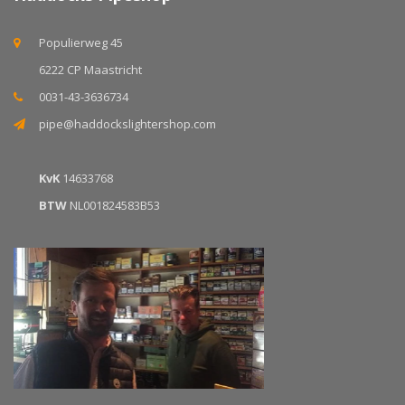
Populierweg 45
6222 CP Maastricht
0031-43-3636734
pipe@haddockslightershop.com
KvK
14633768
BTW
NL001824583B53