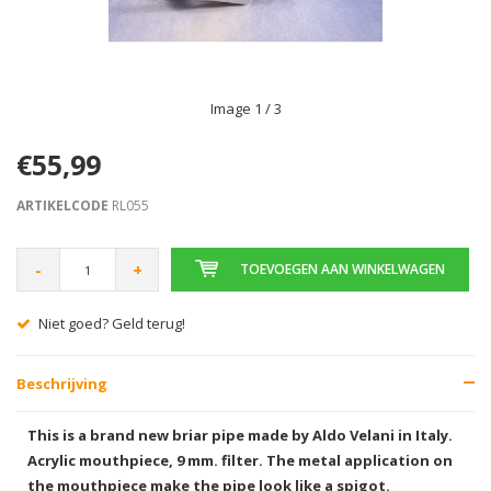
Image
1
/ 3
€55,99
ARTIKELCODE
RL055
-
+
TOEVOEGEN AAN WINKELWAGEN
Niet goed? Geld terug!
Beschrijving
This is a brand new briar pipe made by Aldo Velani in Italy.
Acrylic mouthpiece, 9 mm. filter. The metal application on
the mouthpiece make the pipe look like a spigot.