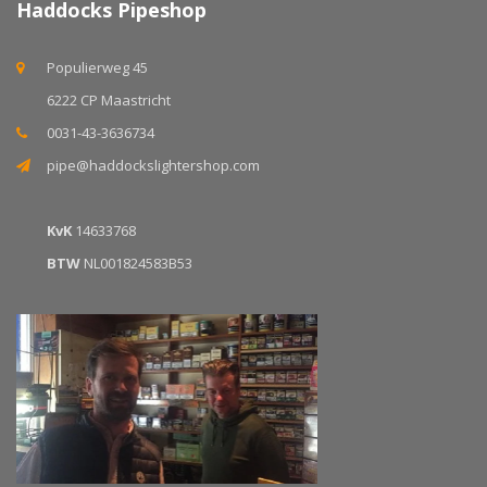
Haddocks Pipeshop
Populierweg 45
6222 CP Maastricht
0031-43-3636734
pipe@haddockslightershop.com
KvK
14633768
BTW
NL001824583B53