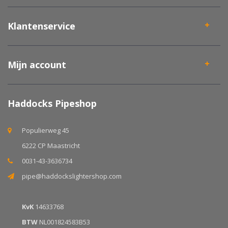
Klantenservice
Mijn account
Haddocks Pipeshop
Populierweg 45
6222 CP Maastricht
0031-43-3636734
pipe@haddockslightershop.com
KvK
14633768
BTW
NL001824583B53