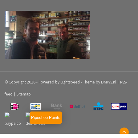
© Copyright 2026 - Powered by
Lightspeed
- Theme by
DMWS.nl
|
RSS-
feed
|
Sitemap
Pipeshop Points
Haddocks
9.5
/
10
-
19
beoordelingen op
Klanten Zeggen