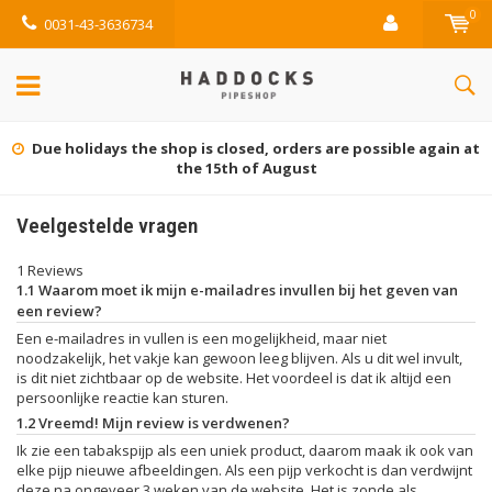
0
0031-43-3636734
Due holidays the shop is closed, orders are possible again at
the 15th of August
Veelgestelde vragen
1 Reviews
1.1 Waarom moet ik mijn e-mailadres invullen bij het geven van
een review?
Een e-mailadres in vullen is een mogelijkheid, maar niet
noodzakelijk, het vakje kan gewoon leeg blijven. Als u dit wel invult,
is dit niet zichtbaar op de website. Het voordeel is dat ik altijd een
persoonlijke reactie kan sturen.
1.2 Vreemd! Mijn review is verdwenen?
Ik zie een tabakspijp als een uniek product, daarom maak ik ook van
elke pijp nieuwe afbeeldingen. Als een pijp verkocht is dan verdwijnt
deze na ongeveer 3 weken van de website. Het is zonde als